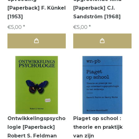
[Paperback] F. Künkel
[Paperback] C.I.
[1953]
Sandström [1968]
€5,00 *
€5,00 *
Ontwikkelingspsycho
Piaget op school :
logie [Paperback]
theorie en praktijk
Robert S. Feldman
van zijn