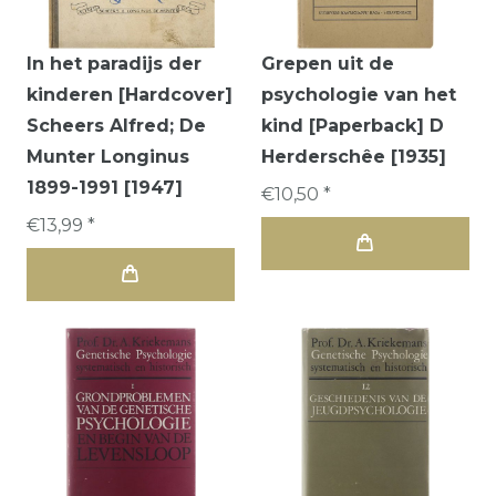
In het paradijs der
Grepen uit de
kinderen [Hardcover]
psychologie van het
Scheers Alfred; De
kind [Paperback] D
Munter Longinus
Herderschêe [1935]
1899-1991 [1947]
€10,50 *
€13,99 *