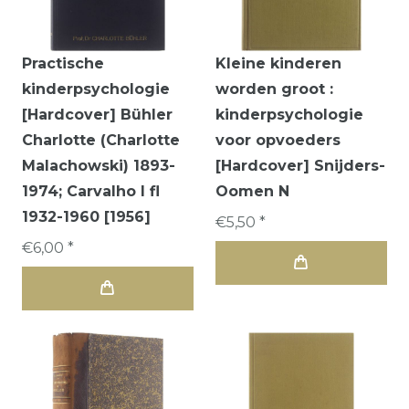
Practische
Kleine kinderen
kinderpsychologie
worden groot :
[Hardcover] Bühler
kinderpsychologie
Charlotte (Charlotte
voor opvoeders
Malachowski) 1893-
[Hardcover] Snijders-
1974; Carvalho I fl
Oomen N
1932-1960 [1956]
€5,50 *
€6,00 *