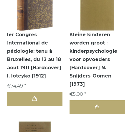
Ier Congrès
Kleine kinderen
international de
worden groot :
pédologie: tenu à
kinderpsychologie
Bruxelles, du 12 au 18
voor opvoeders
août 1911 [Hardcover]
[Hardcover] N.
I. Ioteyko [1912]
Snijders-Oomen
[1973]
€74,49 *
€5,00 *