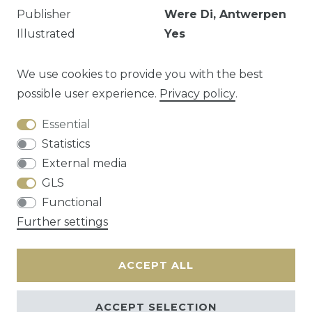
Publisher
Were Di, Antwerpen
Illustrated
Yes
Series
Dietsland Europa,
maandblad
We use cookies to provide you with the best
possible user experience.
Privacy policy
.
Essential
Question about this article?
Statistics
External media
GLS
Functional
Cancellation rights
Privacy policy
Terms
Further settings
and conditions
Contact
ACCEPT ALL
ACCEPT SELECTION