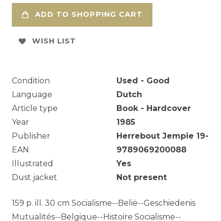
ADD TO SHOPPING CART
WISH LIST
Condition
Used - Good
Language
Dutch
Article type
Book - Hardcover
Year
1985
Publisher
Herrebout Jempie 19-
EAN
9789069200088
Illustrated
Yes
Dust jacket
Not present
159 p. ill. 30 cm Socialisme--Belië--Geschiedenis
Mutualités--Belgique--Histoire Socialisme--