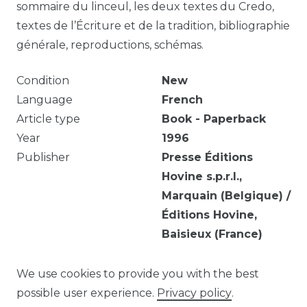
sommaire du linceul, les deux textes du Credo,
textes de l’Écriture et de la tradition, bibliographie
générale, reproductions, schémas.
Condition
New
Language
French
Article type
Book - Paperback
Year
1996
Publisher
Presse Éditions
Hovine s.p.r.l.,
Marquain (Belgique) /
Éditions Hovine,
Baisieux (France)
Edition
1
Number of pages
252
pages
We use cookies to provide you with the best
possible user experience.
Privacy policy
.