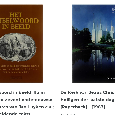
woord in beeld. Ruim
De Kerk van Jezus Chris
rd zeventiende-eeuwse
Heiligen der laatste da
res van Jan Luyken e.a.;
[Paperback] - [1987]
eidende tekst