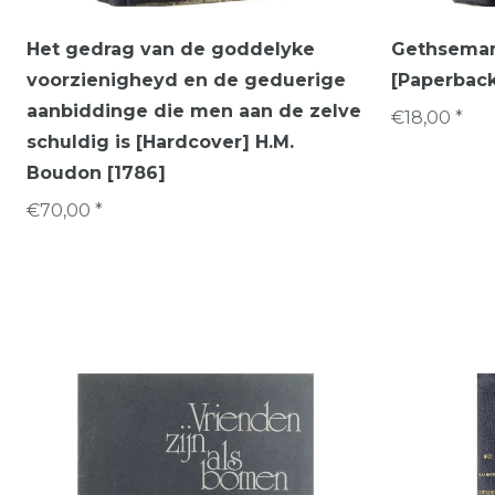
Het gedrag van de goddelyke
Gethseman
voorzienigheyd en de geduerige
[Paperback
aanbiddinge die men aan de zelve
€18,00 *
schuldig is [Hardcover] H.M.
Boudon [1786]
€70,00 *