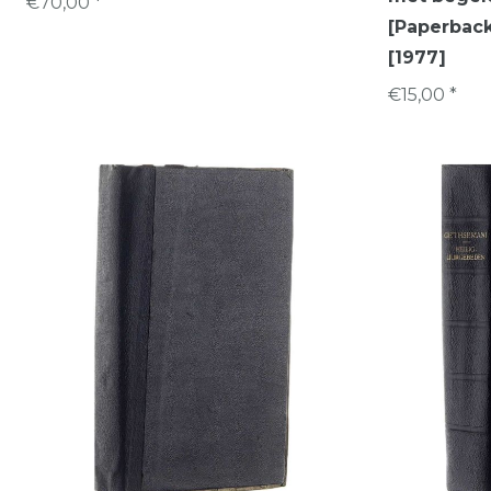
€70,00 *
[Paperback
[1977]
€15,00 *