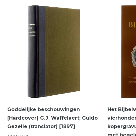
Goddelijke beschouwingen
Het Bijbel
[Hardcover] G.J. Waffelaert; Guido
vierhonde
Gezelle (translator) [1897]
kopergravu
met begel