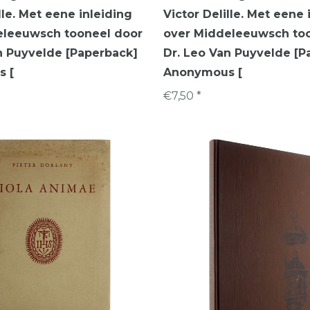
lle. Met eene inleiding
Victor Delille. Met eene 
eleeuwsch tooneel door
over Middeleeuwsch to
n Puyvelde [Paperback]
Dr. Leo Van Puyvelde [P
 [
Anonymous [
€7,50 *