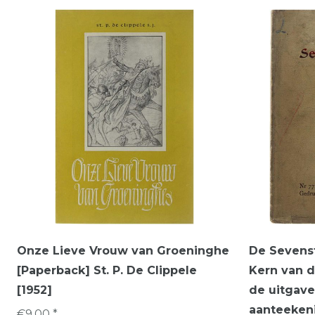
Onze Lieve Vrouw van Groeninghe
De Sevenst
[Paperback] St. P. De Clippele
Kern van d
[1952]
de uitgave
aanteekeni
€9,00 *