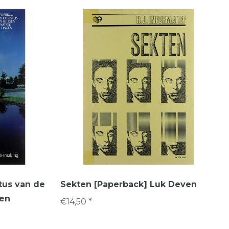
tus van de
Sekten [Paperback] Luk Deven
gen
€14,50 *