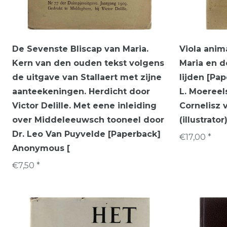
De Sevenste Bliscap van Maria.
Viola anim
Kern van den ouden tekst volgens
Maria en de
de uitgave van Stallaert met zijne
lijden [Pap
aanteekeningen. Herdicht door
L. Moereels
Victor Delille. Met eene inleiding
Cornelisz 
over Middeleeuwsch tooneel door
(illustrator
Dr. Leo Van Puyvelde [Paperback]
€17,00 *
Anonymous [
€7,50 *