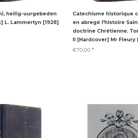
i, heilig-uurgebeden
Catechisme historique 
] L. Lammertyn [1928]
en abregé l'histoire Sain
doctrine Chrétienne. To
II [Hardcover] Mr Fleury 
€70,00 *