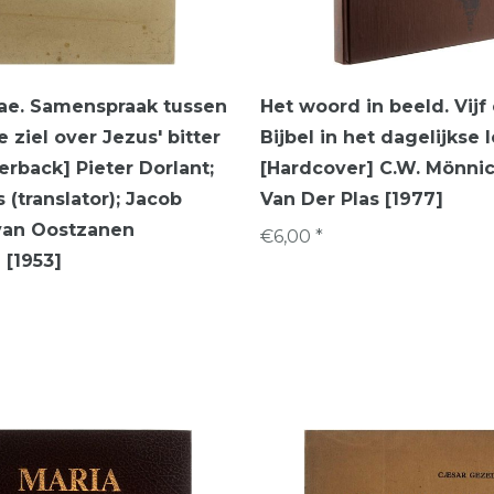
ae. Samenspraak tussen
Het woord in beeld. Vij
 ziel over Jezus' bitter
Bijbel in het dagelijkse 
erback] Pieter Dorlant;
[Hardcover] C.W. Mönnic
 (translator); Jacob
Van Der Plas [1977]
van Oostzanen
€6,00 *
) [1953]