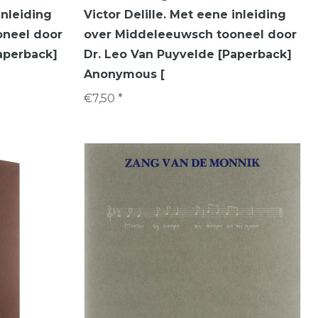
inleiding
Victor Delille. Met eene inleiding
oneel door
over Middeleeuwsch tooneel door
aperback]
Dr. Leo Van Puyvelde [Paperback]
Anonymous [
€7,50 *