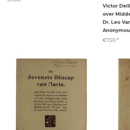
Victor Deli
over Midd
Dr. Leo Va
Anonymous
€7,50 *