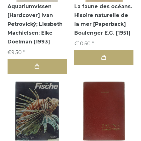
Aquariumvissen
La faune des océans.
[Hardcover] Ivan
Hisoire naturelle de
Petrovický; Liesbeth
la mer [Paperback]
Machielsen; Elke
Boulenger E.G. [1951]
Doelman [1993]
€10,50 *
€9,50 *