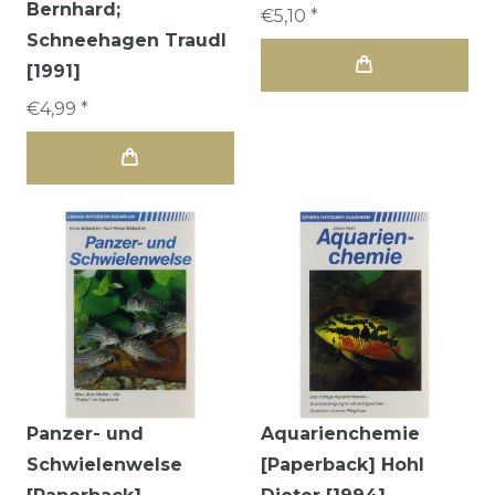
Bernhard;
€5,10 *
Schneehagen Traudl
[1991]
€4,99 *
Panzer- und
Aquarienchemie
Schwielenwelse
[Paperback] Hohl