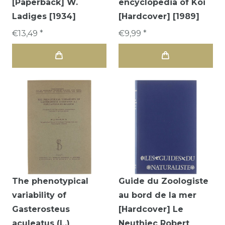
[Paperback] W.
encyclopedia of Koi
Ladiges [1934]
[Hardcover] [1989]
€13,49 *
€9,99 *
The phenotypical
Guide du Zoologiste
variability of
au bord de la mer
Gasterosteus
[Hardcover] Le
aculeatus (L.)
Neuthiec Robert