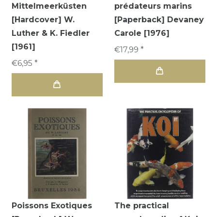
Mittelmeerküsten
prédateurs marins
[Hardcover] W.
[Paperback] Devaney
Luther & K. Fiedler
Carole [1976]
[1961]
€17,99 *
€6,95 *
Poissons Exotiques
The practical