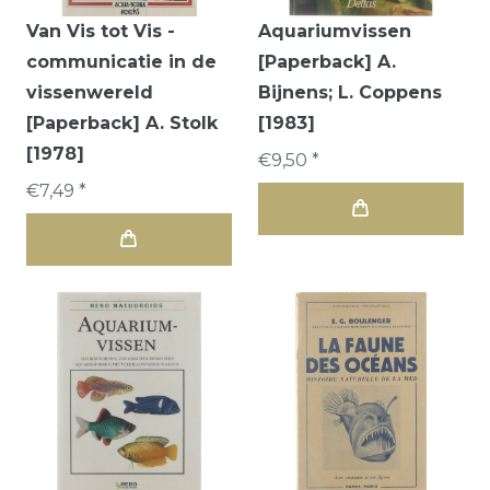
Van Vis tot Vis -
Aquariumvissen
communicatie in de
[Paperback] A.
vissenwereld
Bijnens; L. Coppens
[Paperback] A. Stolk
[1983]
[1978]
€9,50 *
€7,49 *