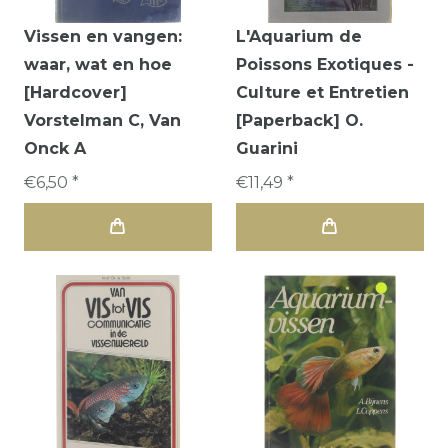
Vissen en vangen:
L'Aquarium de
waar, wat en hoe
Poissons Exotiques -
[Hardcover]
Culture et Entretien
Vorstelman C, Van
[Paperback] O.
Onck A
Guarini
€6,50 *
€11,49 *