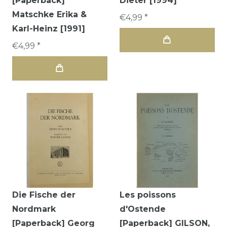
[Paperback]
Dieter [1994]
Matschke Erika &
€4,99 *
Karl-Heinz [1991]
€4,99 *
Die Fische der
Les poissons
Nordmark
d'Ostende
[Paperback] Georg
[Paperback] GILSON,