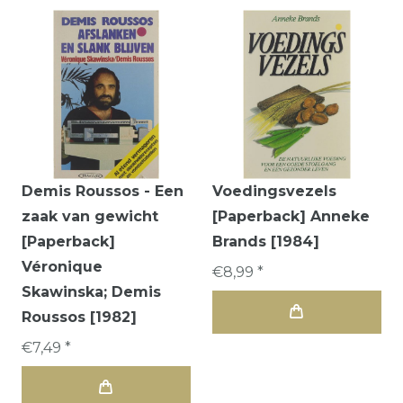
Demis Roussos - Een
Voedingsvezels
zaak van gewicht
[Paperback] Anneke
[Paperback]
Brands [1984]
Véronique
€8,99 *
Skawinska; Demis
Roussos [1982]
€7,49 *