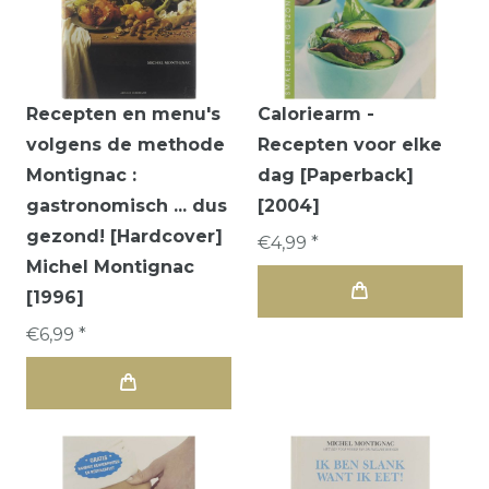
Recepten en menu's
Caloriearm -
volgens de methode
Recepten voor elke
Montignac :
dag [Paperback]
gastronomisch ... dus
[2004]
gezond! [Hardcover]
€4,99 *
Michel Montignac
[1996]
€6,99 *