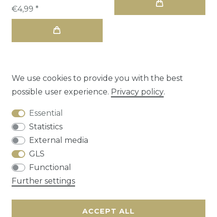
€4,99 *
We use cookies to provide you with the best
possible user experience.
Privacy policy
.
1
2
Essential
Statistics
External media
GLS
Functional
Cancellation rights
Privacy policy
Terms
Further settings
and conditions
Contact
ACCEPT ALL