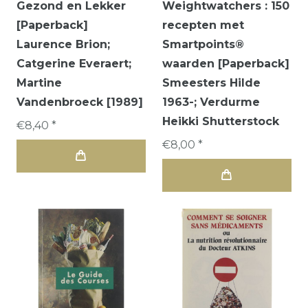
Gezond en Lekker
Weightwatchers : 150
[Paperback]
recepten met
Laurence Brion;
Smartpoints®
Catgerine Everaert;
waarden [Paperback]
Martine
Smeesters Hilde
Vandenbroeck [1989]
1963-; Verdurme
Heikki Shutterstock
€8,40 *
€8,00 *