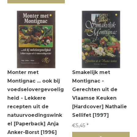
Monter met
Smakelijk met
Montignac ... ook bij
Montignac -
voedselovergevoelig
Gerechten uit de
heid - Lekkere
Vlaamse Keuken
recepten uit de
[Hardcover] Nathalie
natuurvoedingswink
Sellifet [1997]
el [Paperback] Anja
€5,45 *
Anker-Borst [1996]