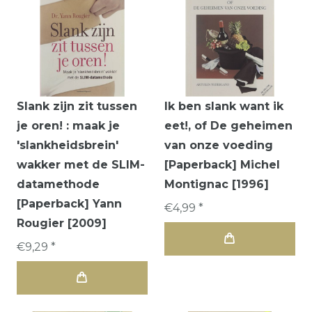
Slank zijn zit tussen
Ik ben slank want ik
je oren! : maak je
eet!, of De geheimen
'slankheidsbrein'
van onze voeding
wakker met de SLIM-
[Paperback] Michel
datamethode
Montignac [1996]
[Paperback] Yann
€4,99 *
Rougier [2009]
€9,29 *