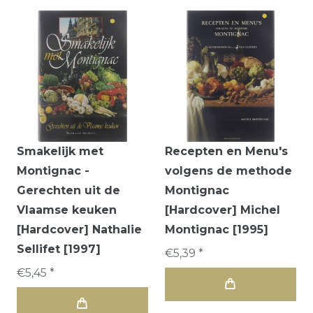
Smakelijk met
Recepten en Menu's
Montignac -
volgens de methode
Gerechten uit de
Montignac
Vlaamse keuken
[Hardcover] Michel
[Hardcover] Nathalie
Montignac [1995]
Sellifet [1997]
€5,39 *
€5,45 *