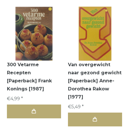
300 Vetarme
Van overgewicht
Recepten
naar gezond gewicht
[Paperback] Frank
[Paperback] Anne-
Konings [1987]
Dorothea Rakow
[1977]
€4,99 *
€5,49 *