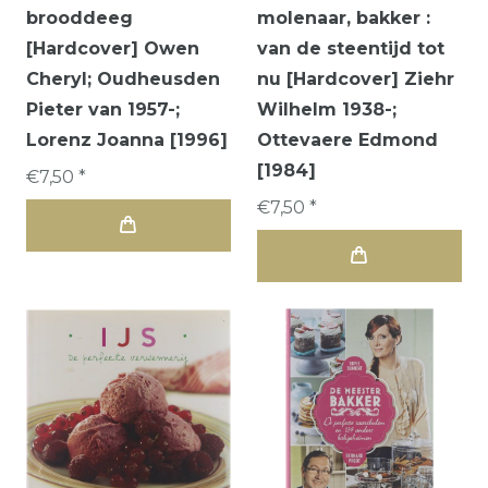
brooddeeg
molenaar, bakker :
[Hardcover] Owen
van de steentijd tot
Cheryl; Oudheusden
nu [Hardcover] Ziehr
Pieter van 1957-;
Wilhelm 1938-;
Lorenz Joanna [1996]
Ottevaere Edmond
[1984]
€7,50 *
€7,50 *