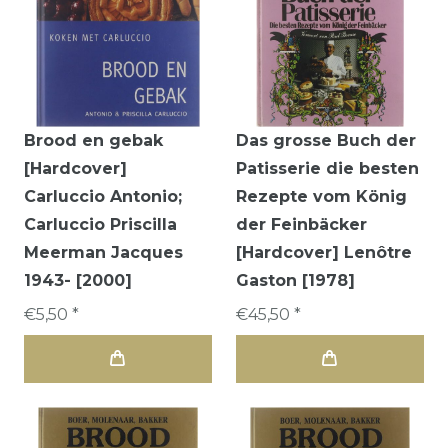
Brood en gebak
Das grosse Buch der
[Hardcover]
Patisserie die besten
Carluccio Antonio;
Rezepte vom König
Carluccio Priscilla
der Feinbäcker
Meerman Jacques
[Hardcover] Lenôtre
1943- [2000]
Gaston [1978]
€5,50 *
€45,50 *