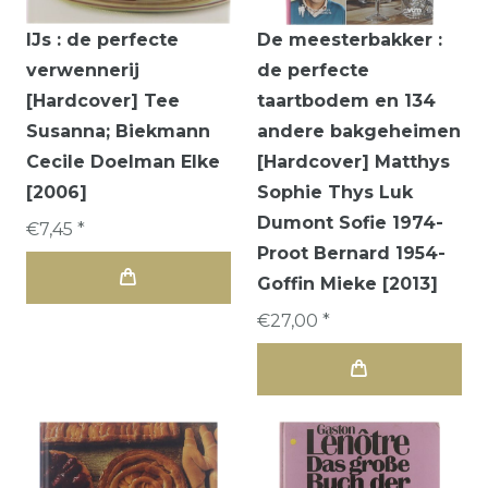
IJs : de perfecte
De meesterbakker :
verwennerij
de perfecte
[Hardcover] Tee
taartbodem en 134
Susanna; Biekmann
andere bakgeheimen
Cecile Doelman Elke
[Hardcover] Matthys
[2006]
Sophie Thys Luk
Dumont Sofie 1974-
€7,45 *
Proot Bernard 1954-
Goffin Mieke [2013]
€27,00 *