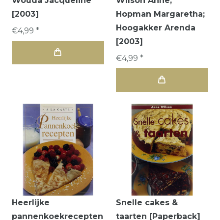
Wouda Jacqueline
Wilson Anne;
[2003]
Hopman Margaretha;
Hoogakker Arenda
€4,99 *
[2003]
€4,99 *
Heerlijke
Snelle cakes &
pannenkoekrecepten
taarten [Paperback]