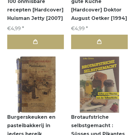
100 onmisbare
gute Küche
recepten [Hardcover]
[Hardcover] Doktor
Huisman Jetty [2007]
August Oetker [1994]
€4,99 *
€4,99 *
Burgerskeuken en
Brotaufstriche
pasteibakkerij in
selbstgemacht :
ieders bereik
Süsses und Pikantes