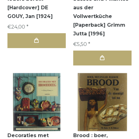
[Hardcover] DE
aus der
GOUY, Jan [1924]
Vollwertküche
[Paperback] Grimm
€24,00 *
Jutta [1996]
€5,50 *
Decoraties met
Brood : boer,