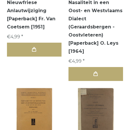
Nieuwfriese
Nasaliteit in een
Anlautwijziging
Oost- en Westvlaams
[Paperback] Fr. Van
Dialect
Coetsem [1951]
(Geraardsbergen -
Oostvleteren)
€4,99 *
[Paperback] O. Leys
[1964]
€4,99 *