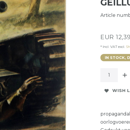
GEÏLL
Article num
EUR 12,3
* Incl. VAT excl.
Sh
IN STOCK, 
WISH L
propagandab
oorlogvoeren