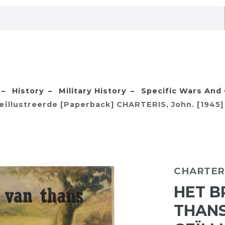
History
Military History
Specific Wars And
eïllustreerde [Paperback] CHARTERIS, John. [1945]
CHARTERI
HET B
THANS