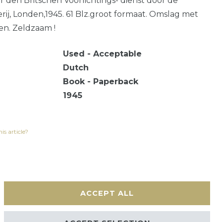
 den Britschen Voorlichtings- dienst door de
ij, Londen,1945. 61 Blz.groot formaat. Omslag met
en. Zeldzaam !
Used - Acceptable
Dutch
Book - Paperback
1945
is article?
ACCEPT ALL
Contact