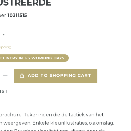
USTREERDE
ber
10211515
*
9
ipping
DELIVERY IN 1-3 WORKING DAYS
ADD TO SHOPPING CART
IST
rochure. Tekeningen die de tactiek van het
 weergeven. Enkele kleurillustraties, o.a.omslag.