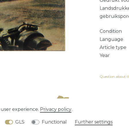
Gedrukt voor
Landsdrukker
gebruikspor
Condition
Language
Article type
Year
Question about th
e user experience.
Privacy policy
.
tion rights
Privacy policy
Terms and conditions
GLS
Functional
Further settings