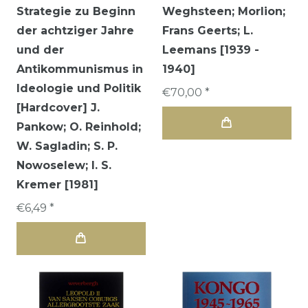
Strategie zu Beginn
Weghsteen; Morlion;
der achtziger Jahre
Frans Geerts; L.
und der
Leemans [1939 -
Antikommunismus in
1940]
Ideologie und Politik
€70,00 *
[Hardcover] J.
Pankow; O. Reinhold;
W. Sagladin; S. P.
Nowoselew; I. S.
Kremer [1981]
€6,49 *