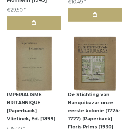
Monheim [1943]
€10,49 *
€29,50 *
IMPERIALISME
De Stichting van
BRITANNIQUE
Banquibazar onze
[Paperback]
eerste kolonie (1724-
Vlietinck, Ed. [1899]
1727) [Paperback]
Floris Prims [1930]
€15,00 *