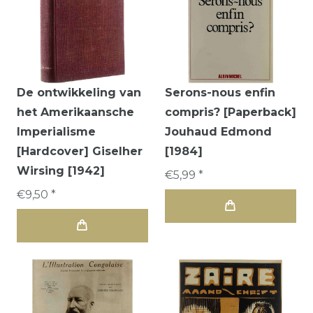
De ontwikkeling van
Serons-nous enfin
het Amerikaansche
compris? [Paperback]
Imperialisme
Jouhaud Edmond
[Hardcover] Giselher
[1984]
Wirsing [1942]
€5,99 *
€9,50 *