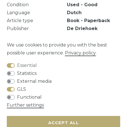
Condition
Used - Good
Language
Dutch
Article type
Book - Paperback
Publisher
De Driehoek
Number of pages
103
pages
EAN
9789060301739
We use cookies to provide you with the best
possible user experience.
Privacy policy
.
Essential
Question about this article?
Statistics
External media
GLS
Functional
Cancellation rights
Privacy policy
Terms
Further settings
and conditions
Contact
ACCEPT ALL