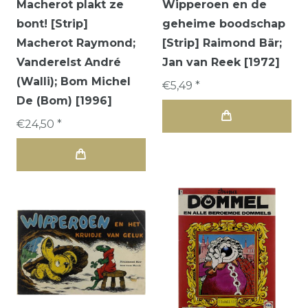
Macherot plakt ze
Wipperoen en de
bont! [Strip]
geheime boodschap
Macherot Raymond;
[Strip] Raimond Bär;
Vanderelst André
Jan van Reek [1972]
(Walli); Bom Michel
€5,49 *
De (Bom) [1996]
€24,50 *