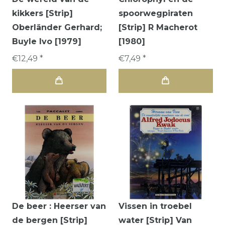
kikkers [Strip]
spoorwegpiraten
Oberländer Gerhard;
[Strip] R Macherot
Buyle Ivo [1979]
[1980]
€12,49 *
€7,49 *
De beer : Heerser van
Vissen in troebel
de bergen [Strip]
water [Strip] Van