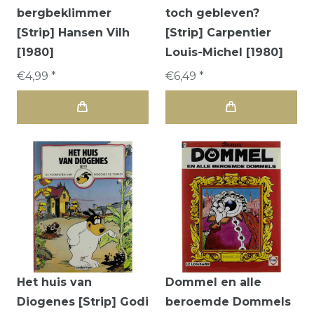
bergbeklimmer
toch gebleven?
[Strip] Hansen Vilh
[Strip] Carpentier
[1980]
Louis-Michel [1980]
€4,99 *
€6,49 *
Het huis van
Dommel en alle
Diogenes [Strip] Godi
beroemde Dommels