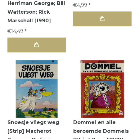
Herriman George; Bill
€4,99 *
Watterson; Rick
Marschall [1990]
€14,49 *
Snoesje vliegt weg
Dommel en alle
[Strip] Macherot
beroemde Dommels