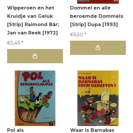
Wipperoen en het
Dommel en alle
Kruidje van Geluk
beroemde Dommels
[Strip] Raimond Bär;
[Strip] Dupa [1993]
Jan van Reek [1972]
€6,50 *
€5,49 *
Pol als
Waar is Barnabas