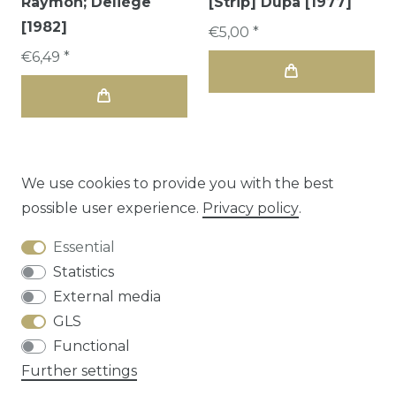
Raymon; Deliège
[Strip] Dupa [1977]
[1982]
€5,00 *
€6,49 *
We use cookies to provide you with the best
possible user experience.
Privacy policy
.
1
2
Essential
Statistics
External media
GLS
Functional
Cancellation rights
Privacy policy
Terms
Further settings
and conditions
Contact