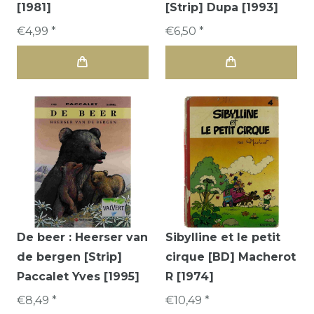
[1981]
[Strip] Dupa [1993]
€4,99 *
€6,50 *
De beer : Heerser van
Sibylline et le petit
de bergen [Strip]
cirque [BD] Macherot
Paccalet Yves [1995]
R [1974]
€8,49 *
€10,49 *