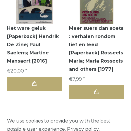
Het ware geluk
Meer suers dan soets
[Paperback] Hendrik
: verhalen rondom
De Zine; Paul
lief en leed
Saelens; Martine
[Paperback] Rosseels
Mansaert [2016]
Maria; Maria Rosseels
and others [1977]
€20,00 *
€7,99 *
We use cookies to provide you with the best
possible user experience.
Privacy policy
.