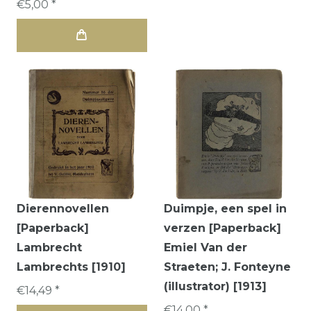
€5,00 *
Dierennovellen
Duimpje, een spel in
[Paperback]
verzen [Paperback]
Lambrecht
Emiel Van der
Lambrechts [1910]
Straeten; J. Fonteyne
(illustrator) [1913]
€14,49 *
€14,00 *