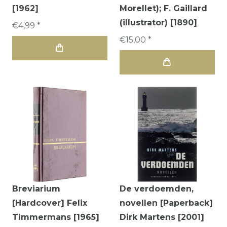
[1962]
Morellet); F. Gaillard
(illustrator) [1890]
€4,99 *
€15,00 *
Breviarium
De verdoemden,
[Hardcover] Felix
novellen [Paperback]
Timmermans [1965]
Dirk Martens [2001]