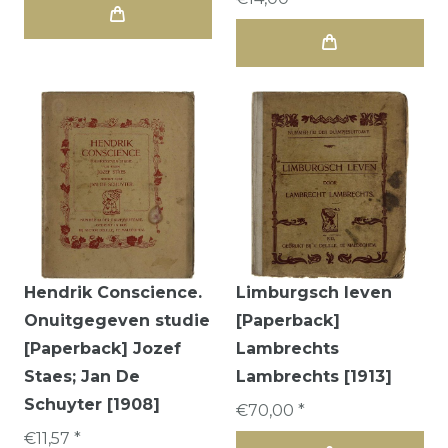
Hendrik Conscience.
Limburgsch leven
Onuitgegeven studie
[Paperback]
[Paperback] Jozef
Lambrechts
Staes; Jan De
Lambrechts [1913]
Schuyter [1908]
€70,00 *
€11,57 *