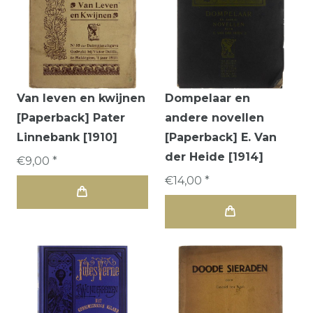
Van leven en kwijnen
Dompelaar en
[Paperback] Pater
andere novellen
Linnebank [1910]
[Paperback] E. Van
der Heide [1914]
€9,00 *
€14,00 *