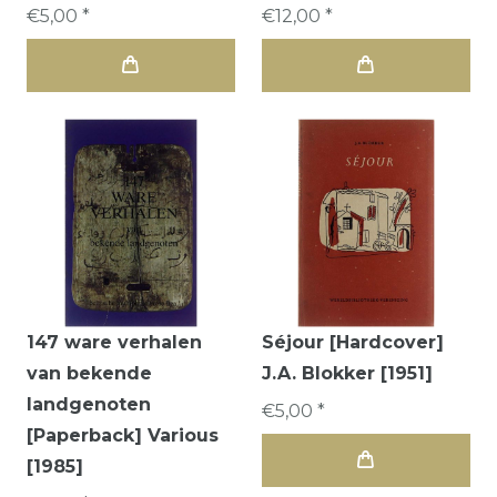
€5,00 *
€12,00 *
147 ware verhalen
Séjour [Hardcover]
van bekende
J.A. Blokker [1951]
landgenoten
€5,00 *
[Paperback] Various
[1985]