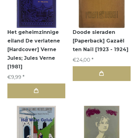
Het geheimzinnige
Doode sieraden
eiland De verlatene
[Paperback] Gazaël
[Hardcover] Verne
ten Naïl [1923 - 1924]
Jules; Jules Verne
€24,00 *
[1981]
€9,99 *