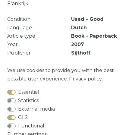
Frankrijk.
Condition
Used - Good
Language
Dutch
Article type
Book - Paperback
Year
2007
Publisher
Sijthoff
Number of pages
286
pages
EAN
9789024559008
We use cookies to provide you with the best
possible user experience.
Privacy policy
.
Essential
Question about this article?
Statistics
External media
GLS
Functional
Cancellation rights
Privacy policy
Terms
Further settings