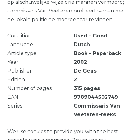
op afschuwelijke wijze drie mannen vermoord;
commissaris Van Veeteren probeert samen met
de lokale politie de moordenaar te vinden.
Condition
Used - Good
Language
Dutch
Article type
Book - Paperback
Year
2002
Publisher
De Geus
Edition
2
Number of pages
315
pages
EAN
9789044502749
Series
Commissaris Van
Veeteren-reeks
Eigendomsmerk. Verkleuring.
We use cookies to provide you with the best