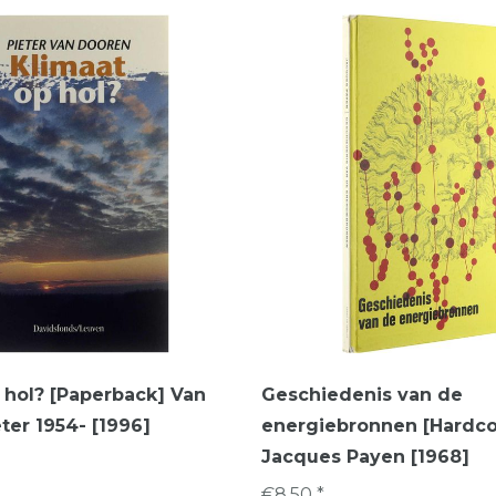
 hol? [Paperback] Van
Geschiedenis van de
ter 1954- [1996]
energiebronnen [Hardco
Jacques Payen [1968]
€8,50 *