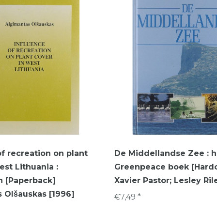
of recreation on plant
De Middellandse Zee : h
est Lithuania :
Greenpeace boek [Hard
 [Paperback]
Xavier Pastor; Lesley Ril
 Olšauskas [1996]
€7,49 *