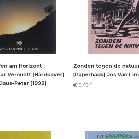
fen am Horizont :
Zonden tegen de natuu
ur Vernunft [Hardcover]
[Paperback] Jos Van Li
Claus-Peter [1992]
€15,49 *