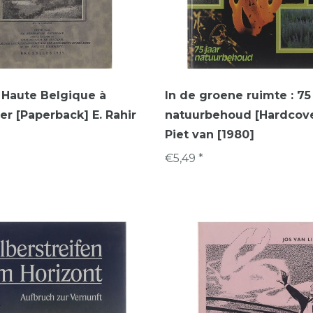
a Haute Belgique à
In de groene ruimte : 75
r [Paperback] E. Rahir
natuurbehoud [Hardcove
Piet van [1980]
€5,49 *