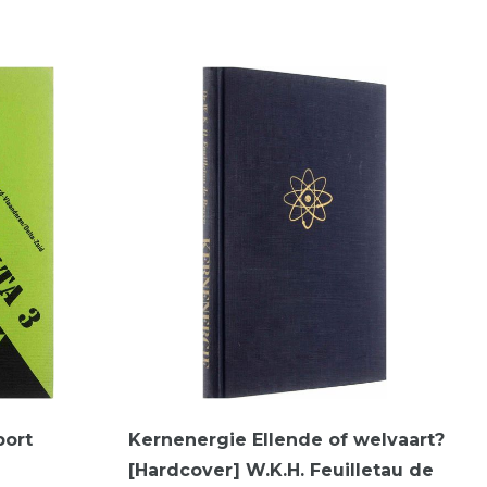
port
Kernenergie Ellende of welvaart?
[Hardcover] W.K.H. Feuilletau de