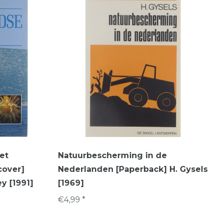
et
Natuurbescherming in de
cover]
Nederlanden [Paperback] H. Gysels
ey [1991]
[1969]
€4,99 *