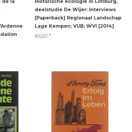
 de la
Historische ecologie in Limburg,
-
deelstudie De Wijer: interviews
[Paperback] Regionaal Landschap
. "Ardenne
Lage Kempen; VUB; WVI [2014]
ndation
€6,50 *