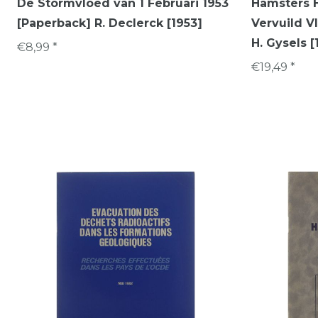
De Stormvloed van 1 Februari 1953
Hamsters 
[Paperback] R. Declerck [1953]
Vervuild V
H. Gysels [
€8,99 *
€19,49 *