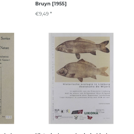
Bruyn [1955]
€9,49 *