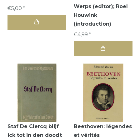
Werps (editor); Roel
€5,00 *
Houwink
(introduction)
€4,99 *
Staf De Clercq blijf
Beethoven: légendes
ick tot in den doodt
et vérités