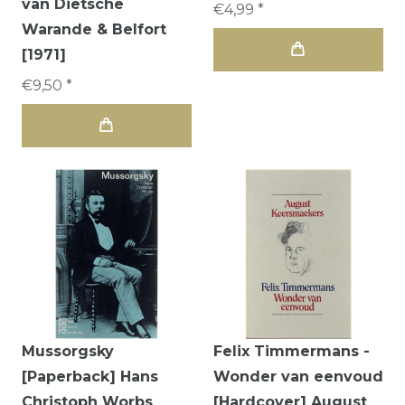
van Dietsche
€4,99 *
Warande & Belfort
[1971]
€9,50 *
Mussorgsky
Felix Timmermans -
[Paperback] Hans
Wonder van eenvoud
Christoph Worbs
[Hardcover] August