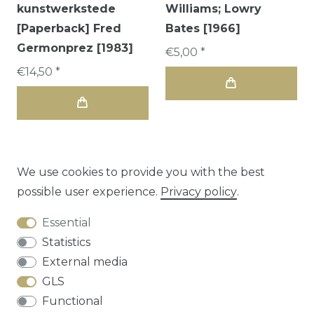
kunstwerkstede
Williams; Lowry
[Paperback] Fred
Bates [1966]
Germonprez [1983]
€5,00 *
€14,50 *
We use cookies to provide you with the best
possible user experience.
Privacy policy
.
1
2
3
Essential
Statistics
External media
GLS
Functional