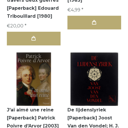
travers deux guerres
[1963]
[Paperback] Edouard
€4,99 *
Tribouillard [1980]
€20,00 *
J'ai aimé une reine
De lijdenslyriek
[Paperback] Patrick
[Paperback] Joost
Poivre d'Arvor [2003]
Van den Vondel; H. J.