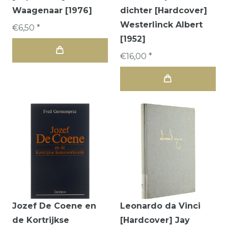
Waagenaar [1976]
dichter [Hardcover]
Westerlinck Albert
€6,50 *
[1952]
€16,00 *
Jozef De Coene en
Leonardo da Vinci
de Kortrijkse
[Hardcover] Jay