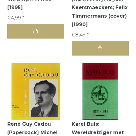
[1995]
Keersmaeckers; Felix
Timmermans (cover)
€4,99 *
[1990]
€8,49 *
René Guy Cadou
Karel Buls:
[Paperback] Michel
Wereldreiziger met