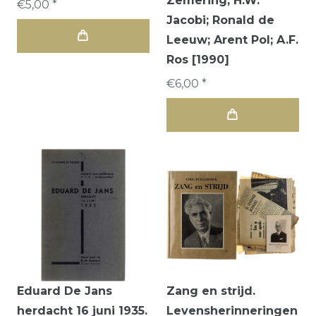
Zemering; H.W.
€5,00 *
Jacobi; Ronald de
Leeuw; Arent Pol; A.F.
Ros [1990]
€6,00 *
Eduard De Jans
Zang en strijd.
herdacht 16 juni 1935.
Levensherinneringen