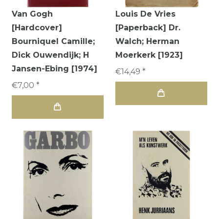
Van Gogh
Louis De Vries
[Hardcover]
[Paperback] Dr.
Bourniquel Camille;
Walch; Herman
Dick Ouwendijk; H
Moerkerk [1923]
Jansen-Ebing [1974]
€14,49 *
€7,00 *