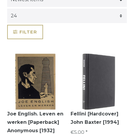
FILTER
Joe English. Leven en
Fellini [Hardcover]
werken [Paperback]
John Baxter [1994]
Anonymous [1932]
€5,00 *