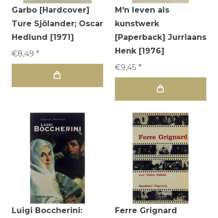
Garbo [Hardcover]
M'n leven als
Ture Sjölander; Oscar
kunstwerk
Hedlund [1971]
[Paperback] Jurriaans
Henk [1976]
€8,49 *
€9,45 *
Luigi Boccherini:
Ferre Grignard