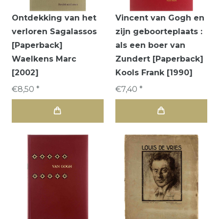
Ontdekking van het
Vincent van Gogh en
verloren Sagalassos
zijn geboorteplaats :
[Paperback]
als een boer van
Waelkens Marc
Zundert [Paperback]
[2002]
Kools Frank [1990]
€8,50 *
€7,40 *