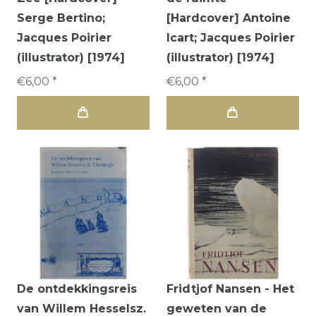
Serge Bertino;
[Hardcover] Antoine
Jacques Poirier
Icart; Jacques Poirier
(illustrator) [1974]
(illustrator) [1974]
€6,00 *
€6,00 *
De ontdekkingsreis
Fridtjof Nansen - Het
van Willem Hesselsz.
geweten van de