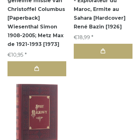
geheime missie van
- Explorateur du
Christoffel Columbus
Maroc, Ermite au
[Paperback]
Sahara [Hardcover]
Wiesenthal Simon
René Bazin [1926]
1908-2005; Metz Max
€18,99 *
de 1921-1993 [1973]
€10,95 *