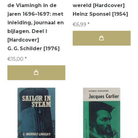
de Vlamingh in de
wereld [Hardcover]
jaren 1696–1697: met
Heinz Sponsel [1954]
inleiding, journaal en
€6,99 *
bijlagen. Deel I
[Hardcover]
G. G. Schilder [1976]
€15,00 *