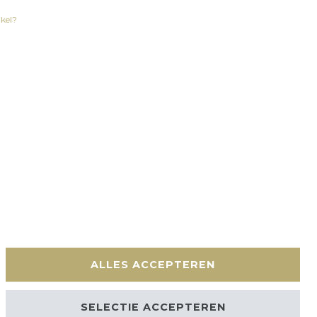
ikel?
en
Contact
ALLES ACCEPTEREN
SELECTIE ACCEPTEREN