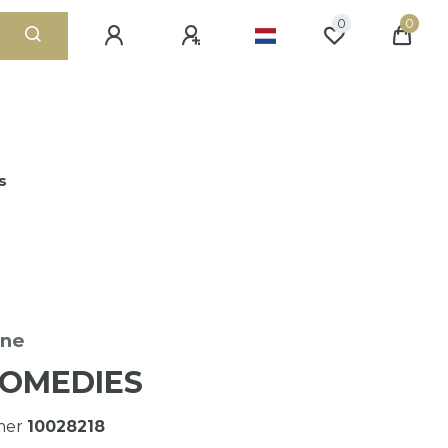
0
0
s
ane
COMEDIES
mer
10028218