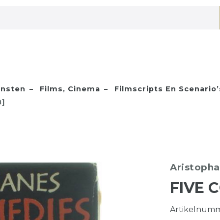
nsten
Films, Cinema
Filmscripts En Scenario’
8]
Aristoph
FIVE 
Artikelnum