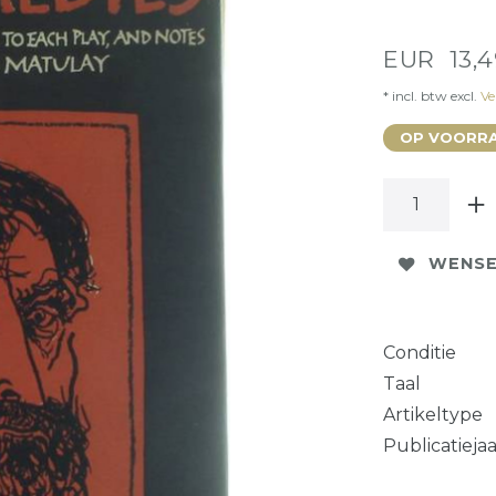
EUR 13,
* incl. btw excl.
Ve
OP VOORRA
WENSE
Conditie
Taal
Artikeltype
Publicatieja