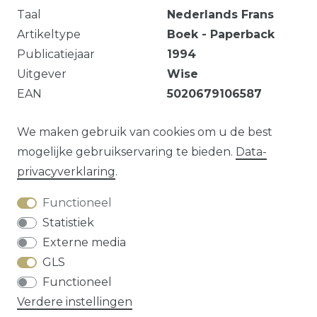
Taal
Nederlands
Frans
Artikeltype
Boek - Paperback
Publicatiejaar
1994
Uitgever
Wise
EAN
5020679106587
incl. cd-rom
We maken gebruik van cookies om u de best
mogelijke gebruikservaring te bieden.
Data­
privacy­verklaring
.
Vraag over dit artikel?
Functioneel
Statistiek
Externe media
GLS
Herroepings­recht
Data­privacy­verklaring
Functioneel
Algemene voorwaarden
Contact
Verdere instellingen
* alle prijzen zijn exclusief
verzendkosten