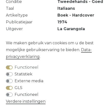
Conditie
Tweedehands - Goed
Taal
Italiaans
Artikeltype
Boek - Hardcover
Publicatiejaar
1974
Uitgever
La Garangola
Aantal pagina’s
30
Geïllustreerd
Ja
We maken gebruik van cookies om u de best
mogelijke gebruikservaring te bieden.
Data­
privacy­verklaring
.
Vraag over dit artikel?
Functioneel
Statistiek
Externe media
GLS
Herroepings­recht
Data­privacy­verklaring
Functioneel
Algemene voorwaarden
Contact
Verdere instellingen
* alle prijzen zijn exclusief
verzendkosten