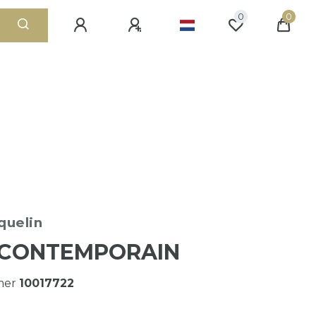
0
0
quelin
 CONTEMPORAIN
mer
10017722