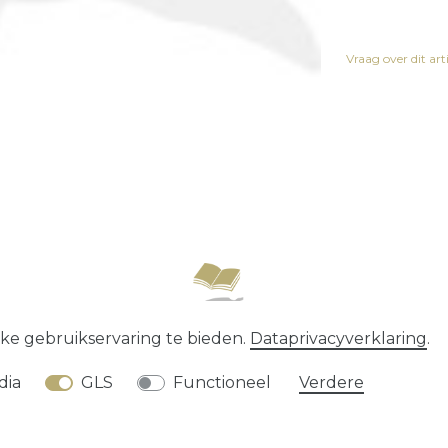
Vraag over dit art
recht
Data­privacy­verklaring
Algemene voorwaard
ke gebruikservaring te bieden.
Data­privacy­verklaring
.
* alle prijzen zijn exclusief
verzendkosten
dia
GLS
Functioneel
Verdere