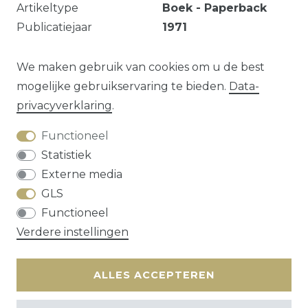
Artikeltype
Boek - Paperback
Publicatiejaar
1971
Aantal pagina’s
194
EAN
9789002118340
We maken gebruik van cookies om u de best
mogelijke gebruikservaring te bieden.
Data­
privacy­verklaring
.
Vraag over dit artikel?
Functioneel
Statistiek
Externe media
GLS
Herroepings­recht
Data­privacy­verklaring
Functioneel
Algemene voorwaarden
Contact
Verdere instellingen
* alle prijzen zijn exclusief
verzendkosten
ALLES ACCEPTEREN