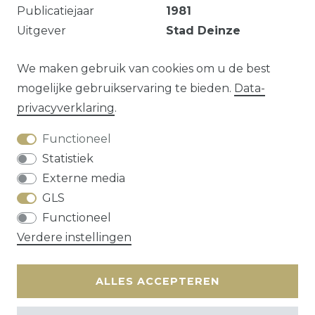
Publicatiejaar
1981
Uitgever
Stad Deinze
Markeringen en notities.
We maken gebruik van cookies om u de best
mogelijke gebruikservaring te bieden.
Data­
privacy­verklaring
.
Vraag over dit artikel?
Functioneel
Statistiek
Externe media
GLS
Herroepings­recht
Data­privacy­verklaring
Functioneel
Algemene voorwaarden
Contact
Verdere instellingen
* alle prijzen zijn exclusief
verzendkosten
ALLES ACCEPTEREN