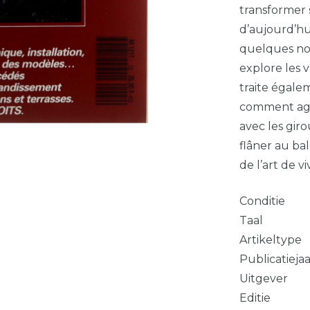
transformer 
d’aujourd’hu
quelques not
explore les 
traite égale
comment agra
avec les gir
flâner au bal
de l’art de v
Conditie
Taal
Artikeltype
Publicatieja
Uitgever
Editie