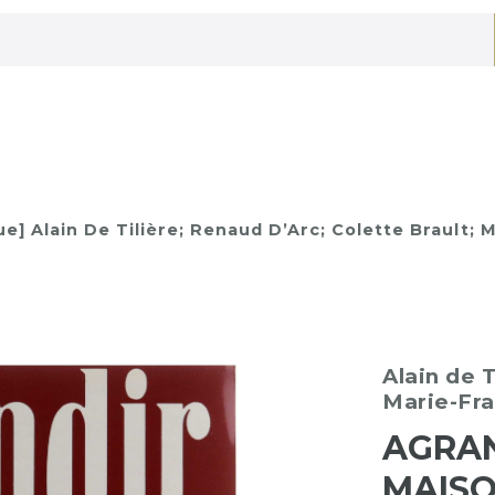
e] Alain De Tilière; Renaud D’Arc; Colette Brault; M
Alain de T
Marie-Fr
AGRAN
MAISO