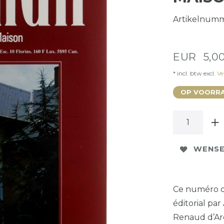
Artikelnum
EUR 5,0
* incl. btw excl.
Ve
OP VOORRA
WENSE
Ce numéro d’
éditorial par
Renaud d’Arc