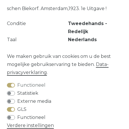
schen Biekorf. Amsterdam,1923. 1e Uitgave !
Conditie
Tweedehands -
Redelijk
Taal
Nederlands
Artikeltype
Boek - Paperback
Publicatiejaar
1923
We maken gebruik van cookies om u de best
mogelijke gebruikservaring te bieden.
Data­
privacy­verklaring
.
Vraag over dit artikel?
Functioneel
Statistiek
Externe media
GLS
Herroepings­recht
Data­privacy­verklaring
Functioneel
Algemene voorwaarden
Contact
Verdere instellingen