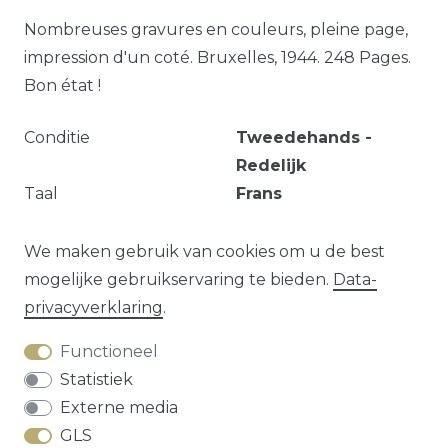
Nombreuses gravures en couleurs, pleine page,
impression d'un coté. Bruxelles, 1944. 248 Pages.
Bon état !
Conditie
Tweedehands -
Redelijk
Taal
Frans
Artikeltype
Boek - Paperback
Publicatiejaar
1944
We maken gebruik van cookies om u de best
mogelijke gebruikservaring te bieden.
Data­
privacy­verklaring
.
Vraag over dit artikel?
Functioneel
Statistiek
Externe media
GLS