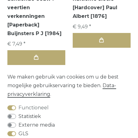
veertien
[Hardcover] Paul
verkenningen
Albert [1876]
[Paperback]
€ 9,49 *
Buijnsters P J [1984]
€ 7,49 *
We maken gebruik van cookies om u de best
mogelijke gebruikservaring te bieden.
Data­
privacy­verklaring
.
Functioneel
Statistiek
Externe media
GLS