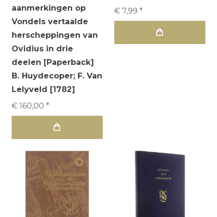
aanmerkingen op
€ 7,99 *
Vondels vertaalde
herscheppingen van
Ovidius in drie
deelen [Paperback]
B. Huydecoper; F. Van
Lelyveld [1782]
€ 160,00 *