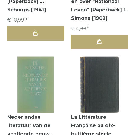
[Paperback] J.
en over "Nationaal
Schoups [1941]
Leven" [Paperback] L.
Simons [1902]
€ 10,99 *
€ 4,99 *
Nederlandse
La Littérature
literatuur van de
Française au dix-
achtiende eeuw :
huitième siècle