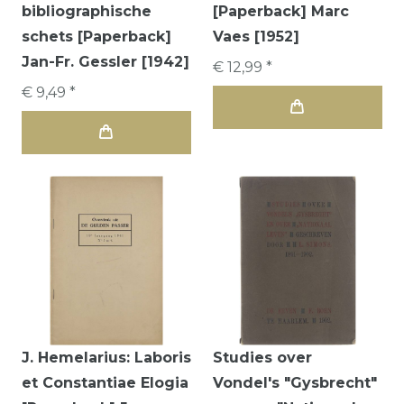
bibliographische
[Paperback] Marc
schets [Paperback]
Vaes [1952]
Jan-Fr. Gessler [1942]
€ 12,99 *
€ 9,49 *
J. Hemelarius: Laboris
Studies over
et Constantiae Elogia
Vondel's "Gysbrecht"