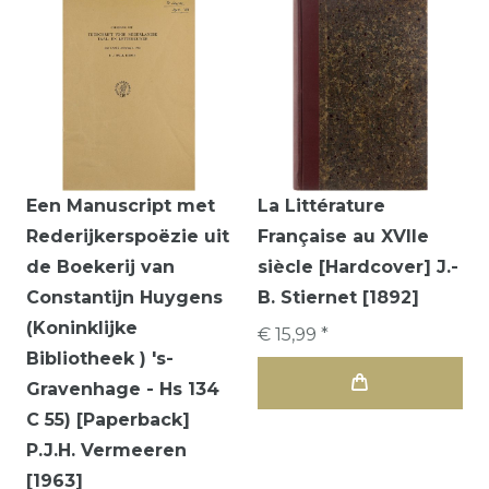
Een Manuscript met
La Littérature
Rederijkerspoëzie uit
Française au XVIIe
de Boekerij van
siècle [Hardcover] J.-
Constantijn Huygens
B. Stiernet [1892]
(Koninklijke
€ 15,99 *
Bibliotheek ) 's-
Gravenhage - Hs 134
C 55) [Paperback]
P.J.H. Vermeeren
[1963]