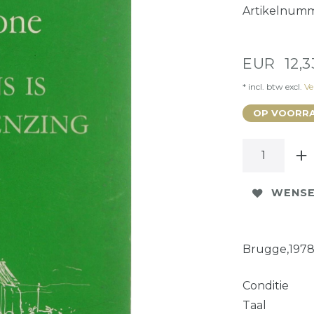
Artikelnum
EUR 12,
* incl. btw excl.
Ve
OP VOORRA
WENSE
Brugge,1978.
Conditie
Taal