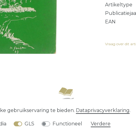
Artikeltype
Publicatieja
EAN
Vraag over dit art
recht
Data­privacy­verklaring
Algemene voorwaard
ke gebruikservaring te bieden.
Data­privacy­verklaring
.
* alle prijzen zijn exclusief
verzendkosten
dia
GLS
Functioneel
Verdere