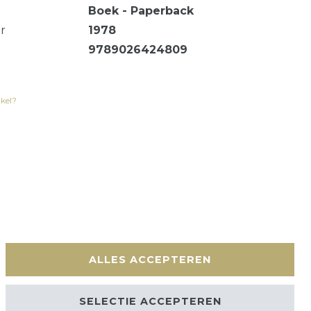
Boek - Paperback
ar
1978
9789026424809
ikel?
en
Contact
ALLES ACCEPTEREN
SELECTIE ACCEPTEREN