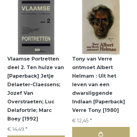
Vlaamse Portretten
Tony van Verre
deel 2. Ten huize van
ontmoet Albert
[Paperback] Jetje
Helmam : Uit het
Delaeter-Claessens;
leven van een
Jozef Van
dwarsliggende
Overstraeten; Luc
Indiaan [Paperback]
Delafortrie; Marc
Verre Tony [1980]
Boey [1992]
€ 12,45 *
€ 14,49 *