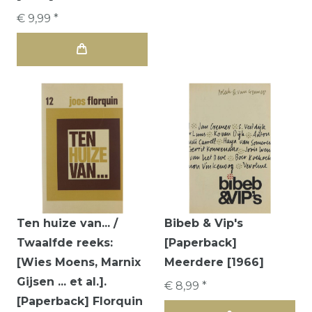
€ 9,99 *
Ten huize van... /
Bibeb & Vip's
Twaalfde reeks:
[Paperback]
[Wies Moens, Marnix
Meerdere [1966]
Gijsen ... et al.].
€ 8,99 *
[Paperback] Florquin