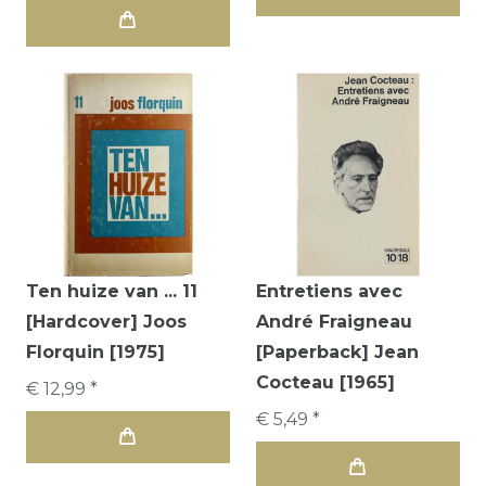
Ten huize van ... 11
Entretiens avec
[Hardcover] Joos
André Fraigneau
Florquin [1975]
[Paperback] Jean
Cocteau [1965]
€ 12,99 *
€ 5,49 *