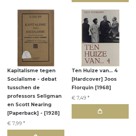
Kapitalisme tegen
Ten Huize van... 4
Socialisme - debat
[Hardcover] Joos
tusschen de
Florquin [1968]
professors Seligman
€ 7,49 *
en Scott Nearing
[Paperback] - [1928]
€ 7,99 *