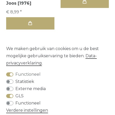
Joos [1976]
€ 8,99 *
We maken gebruik van cookies om u de best
mogelijke gebruikservaring te bieden.
Data­
1
2
3
privacy­verklaring
.
Functioneel
Statistiek
Externe media
GLS
Herroepings­recht
Data­privacy­verklaring
Functioneel
Algemene voorwaarden
Contact
Verdere instellingen