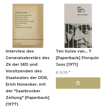
Interview des
Ten huize van... 7
Generalsekretärs des
[Paperback] Florquin
Zk der SED und
Joos [1971]
Vorsitzenden des
€ 8,99 *
Staatsrates der DDR,
Erich Honecker, mit
der "Saarbrucker
Zeitung" [Paperback]
[1977]