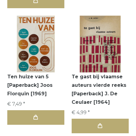
Ten huize van 5
Te gast bij vlaamse
[Paperback] Joos
auteurs vierde reeks
Florquin [1969]
[Paperback] J. De
Ceulaer [1964]
€ 7,49 *
€ 4,99 *