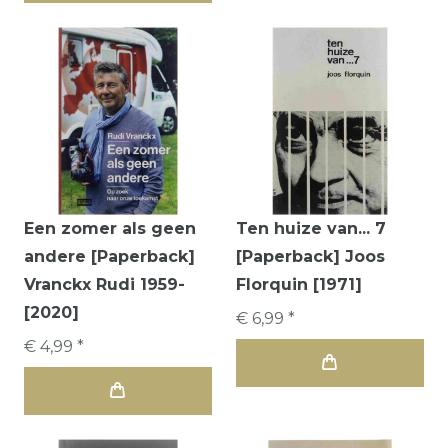
Een zomer als geen
Ten huize van... 7
andere [Paperback]
[Paperback] Joos
Vranckx Rudi 1959-
Florquin [1971]
[2020]
€ 6,99 *
€ 4,99 *