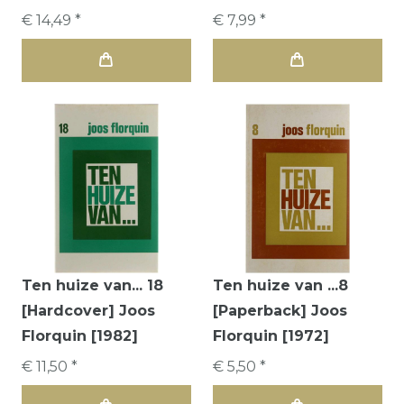
€ 14,49 *
€ 7,99 *
Ten huize van... 18
Ten huize van ...8
[Hardcover] Joos
[Paperback] Joos
Florquin [1982]
Florquin [1972]
€ 11,50 *
€ 5,50 *