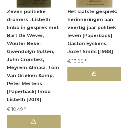
Zeven politieke
Het laatste gesprek:
dromers : Lisbeth
herinneringen aan
Imbo in gesprek met
veertig jaar politiek
Bart De Wever,
leven [Paperback]
Wouter Beke,
Gaston Eyskens;
Gwendolyn Rutten,
Jozef Smits [1988]
John Crombez,
€ 13,89 *
Meyrem Almaci, Tom
Van Grieken &amp;
Peter Mertens
[Paperback] Imbo
Lisbeth [2019]
€ 10,49 *