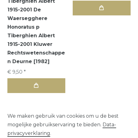
Tiberghien Albert
1915-2001 De
Waersegghere
Honoratus p
Tiberghien Albert
1915-2001 Kluwer
Rechtswetenschappe
n Deurne [1982]
€ 9,50 *
We maken gebruik van cookies om u de best
mogelijke gebruikservaring te bieden.
Data­
1
2
3
privacy­verklaring
.