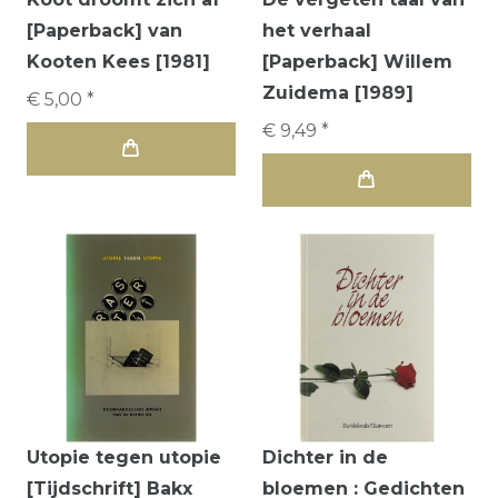
[Paperback] van
het verhaal
Kooten Kees [1981]
[Paperback] Willem
Zuidema [1989]
€ 5,00 *
€ 9,49 *
Utopie tegen utopie
Dichter in de
[Tijdschrift] Bakx
bloemen : Gedichten