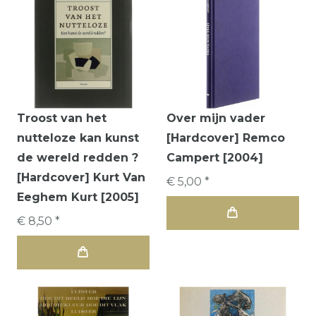
Troost van het
Over mijn vader
nutteloze kan kunst
[Hardcover] Remco
de wereld redden ?
Campert [2004]
[Hardcover] Kurt Van
€ 5,00 *
Eeghem Kurt [2005]
€ 8,50 *