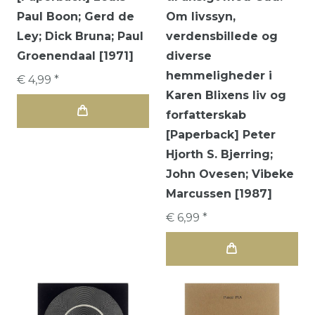
Paul Boon; Gerd de
Om livssyn,
Ley; Dick Bruna; Paul
verdensbillede og
Groenendaal [1971]
diverse
hemmeligheder i
€ 4,99 *
Karen Blixens liv og
forfatterskab
[Paperback] Peter
Hjorth S. Bjerring;
John Ovesen; Vibeke
Marcussen [1987]
€ 6,99 *