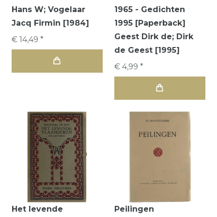
Hans W; Vogelaar
1965 - Gedichten
Jacq Firmin [1984]
1995 [Paperback]
Geest Dirk de; Dirk
€ 14,49 *
de Geest [1995]
€ 4,99 *
Het levende
Peilingen