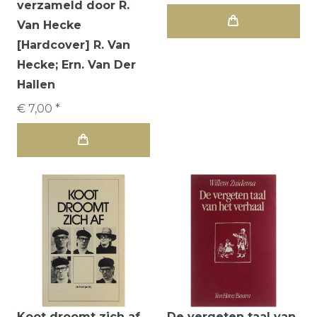
verzameld door R.
Van Hecke
[Hardcover] R. Van
Hecke; Ern. Van Der
Hallen
€ 7,00 *
Koot droomt zich af
De vergeten taal van