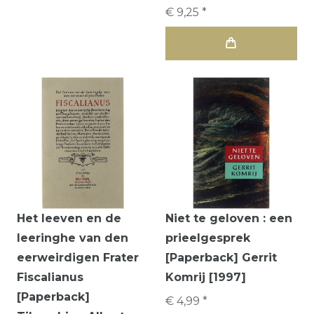
€ 9,25 *
Het leeven en de
Niet te geloven : een
leeringhe van den
prieelgesprek
eerweirdigen Frater
[Paperback] Gerrit
Fiscalianus
Komrij [1997]
[Paperback]
€ 4,99 *