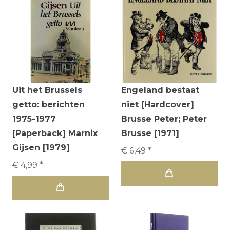
Uit het Brussels
Engeland bestaat
getto: berichten
niet [Hardcover]
1975-1977
Brusse Peter; Peter
[Paperback] Marnix
Brusse [1971]
Gijsen [1979]
€ 6,49 *
€ 4,99 *