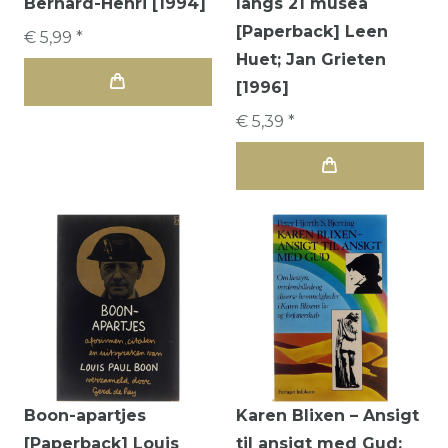
Bernard-Henri [1994]
langs 21 musea
[Paperback] Leen
€ 5,99 *
Huet; Jan Grieten
[1996]
€ 5,39 *
Boon-apartjes
Karen Blixen – Ansigt
[Paperback] Louis
til ansigt med Gud: