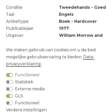
Conditie
Tweedehands - Goed
Taal
Engels
Artikeltype
Boek - Hardcover
Publicatiejaar
1977
Uitgever
William Morrow and
Company
EAN
9780688031848
We maken gebruik van cookies om u de best
mogelijke gebruikservaring te bieden.
Data­
privacy­verklaring
.
Vraag over dit artikel?
Functioneel
Statistiek
Externe media
GLS
Herroepings­recht
Data­privacy­verklaring
Functioneel
Algemene voorwaarden
Contact
Verdere instellingen