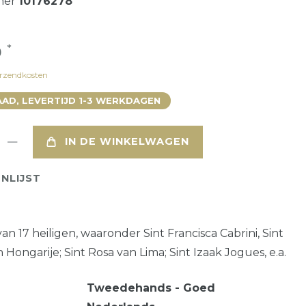
mer
10176278
*
0
rzendkosten
AD, LEVERTIJD 1-3 WERKDAGEN
IN DE WINKELWAGEN
NLIJST
n 17 heiligen, waaronder Sint Francisca Cabrini, Sint
 Hongarije; Sint Rosa van Lima; Sint Izaak Jogues, e.a.
Tweedehands - Goed