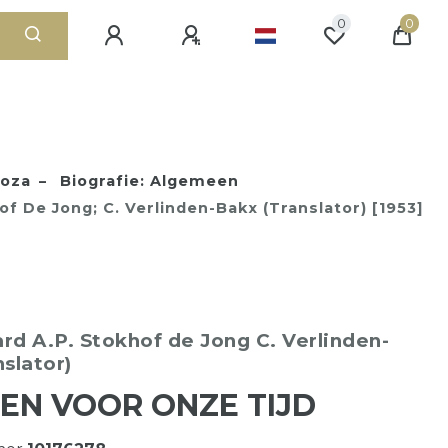
0
0
roza
Biografie: Algemeen
f De Jong; C. Verlinden-Bakx (translator) [1953]
ard
A.P. Stokhof de Jong
C. Verlinden-
nslator)
GEN VOOR ONZE TIJD