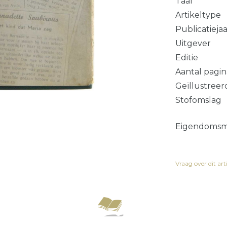
Taal
Artikeltype
Publicatieja
Uitgever
Editie
Aantal pagin
Geïllustreer
Stofomslag
Eigendomsme
Vraag over dit art