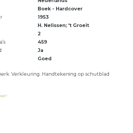
Nederlands
Boek - Hardcover
ar
1953
H. Nelissen; 't Groeit
2
a’s
459
d
Ja
Goed
rk. Verkleuring. Handtekening op schutblad
ikel?