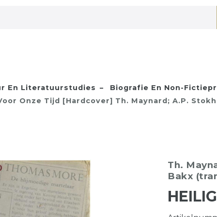
ur En Literatuurstudies
Biografie En Non-Fictiep
Voor Onze Tijd [Hardcover] Th. Maynard; A.P. Stokho
Th. Mayn
Bakx (tra
HEILI