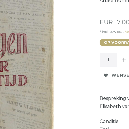
Artikelnum
EUR 7,0
* incl. btw excl.
Ve
OP VOORRA
WENSE
Bespreking va
Elisabeth van
Conditie