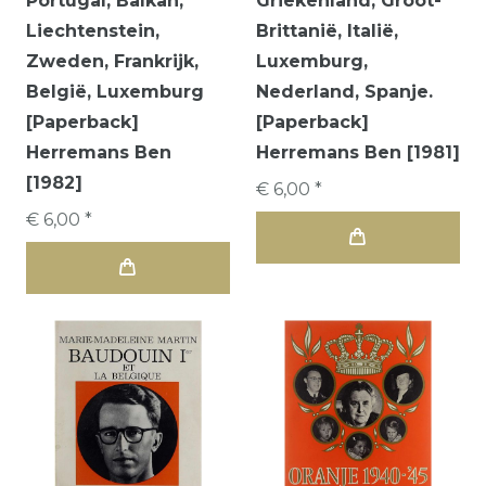
Portugal, Balkan,
Griekenland, Groot-
Liechtenstein,
Brittanië, Italië,
Zweden, Frankrijk,
Luxemburg,
België, Luxemburg
Nederland, Spanje.
[Paperback]
[Paperback]
Herremans Ben
Herremans Ben [1981]
[1982]
€ 6,00 *
€ 6,00 *