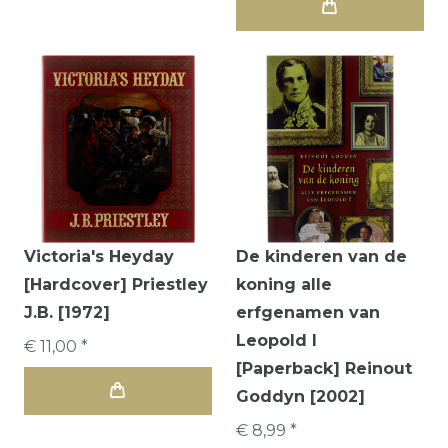
Victoria's Heyday
De kinderen van de
[Hardcover] Priestley
koning alle
J.B. [1972]
erfgenamen van
Leopold I
€ 11,00 *
[Paperback] Reinout
Goddyn [2002]
€ 8,99 *