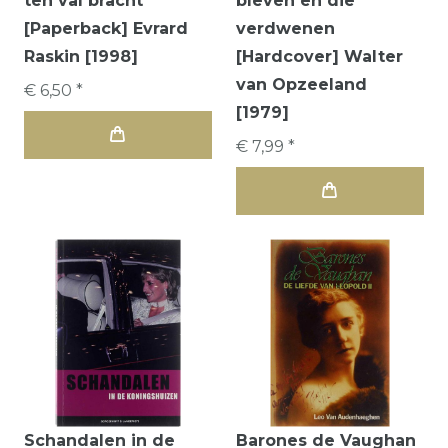
ten val bracht
bleven en die
[Paperback] Evrard
verdwenen
Raskin [1998]
[Hardcover] Walter
van Opzeeland
€ 6,50 *
[1979]
€ 7,99 *
Schandalen in de
Barones de Vaughan