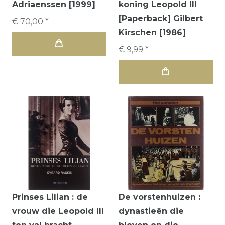
Adriaenssen [1999]
koning Leopold III
[Paperback] Gilbert
€ 70,00 *
Kirschen [1986]
€ 9,99 *
Prinses Lilian : de
De vorstenhuizen :
vrouw die Leopold III
dynastieën die