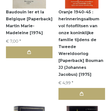
Baudouin Ier et la
Oranje 1940-45 :
Belgique [Paperback]
herinneringsalbum
Martin Marie-
vol fotoflitsen van
Madeleine [1974]
onze koninklijke
familie tijdens de
€ 7,00 *
Tweede
Wereldoorlog
[Paperback] Bouman
JJ (Johannes
Jacobus) [1975]
€ 4,99 *