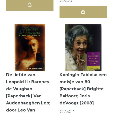
€ 5,00 *
De liefde van
Koningin Fabiola: een
Leopold II : Barones
meisje van 80
de Vaughan
[Paperback] Brigitte
[Paperback] Van
Balfoort; Joris
Audenhaeghen Leo;
deVoogt [2008]
door Leo Van
€ 7,50 *