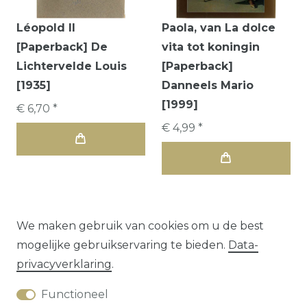
Léopold II
Paola, van La dolce
[Paperback] De
vita tot koningin
Lichtervelde Louis
[Paperback]
[1935]
Danneels Mario
[1999]
€ 6,70 *
€ 4,99 *
We maken gebruik van cookies om u de best
mogelijke gebruikservaring te bieden.
Data­
1
2
3
privacy­verklaring
.
Functioneel