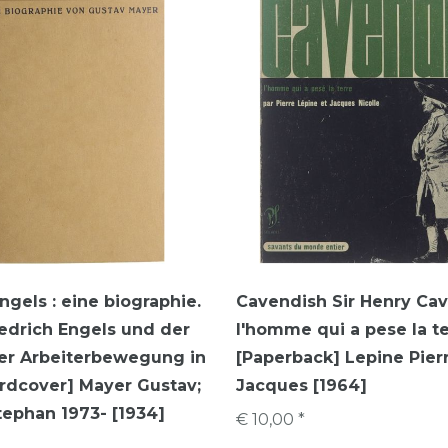
ngels : eine biographie.
Cavendish Sir Henry Ca
iedrich Engels und der
l'homme qui a pese la t
er Arbeiterbewegung in
[Paperback] Lepine Pierr
rdcover] Mayer Gustav;
Jacques [1964]
ephan 1973- [1934]
€ 10,00 *