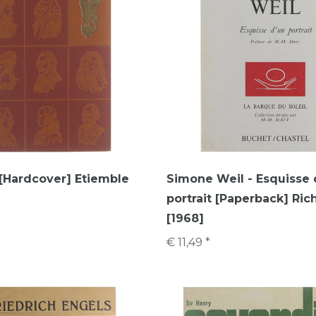
[Hardcover] Etiemble
Simone Weil - Esquisse 
portrait [Paperback] Ric
[1968]
€ 11,49 *