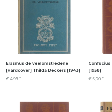
Erasmus de veelomstredene
Confucius 
[Hardcover] Thilda Deckers [1943]
[1958]
€ 4,99 *
€ 5,00 *