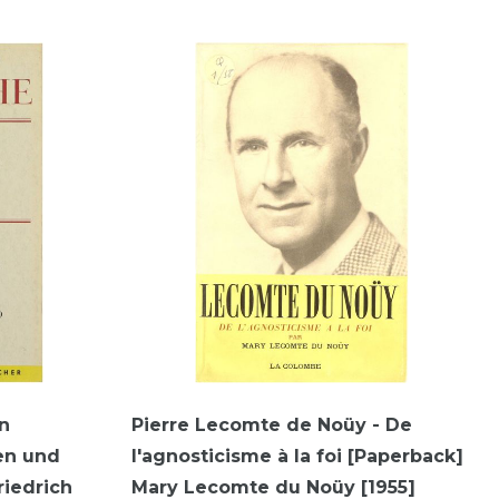
in
Pierre Lecomte de Noüy - De
en und
l'agnosticisme à la foi [Paperback]
riedrich
Mary Lecomte du Noüy [1955]