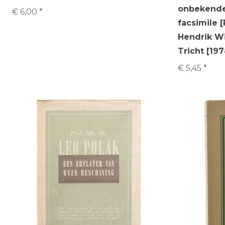
onbekende
€ 6,00 *
facsimile 
Hendrik Wi
Tricht [197
€ 5,45 *