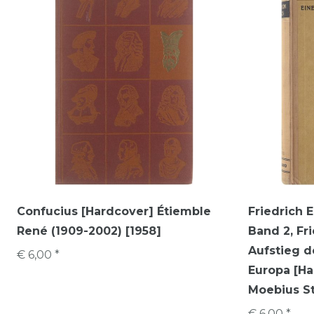
Confucius [Hardcover] Étiemble
Friedrich E
René (1909-2002) [1958]
Band 2, Fr
Aufstieg d
€ 6,00 *
Europa [Ha
Moebius St
€ 6,00 *