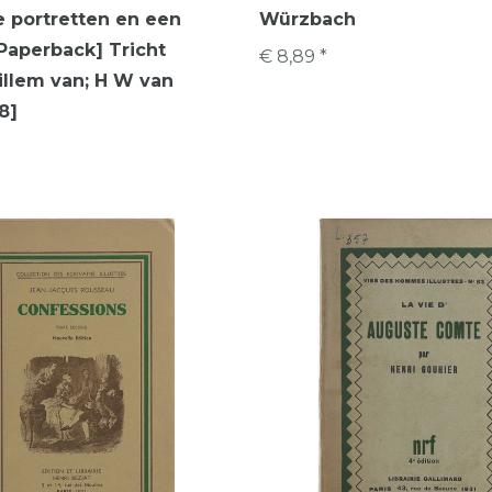
 portretten en een
Würzbach
[Paperback] Tricht
€ 8,89 *
llem van; H W van
8]