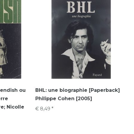
vendish ou
BHL: une biographie [Paperback]
erre
Philippe Cohen [2005]
e; Nicolle
€ 8,49 *