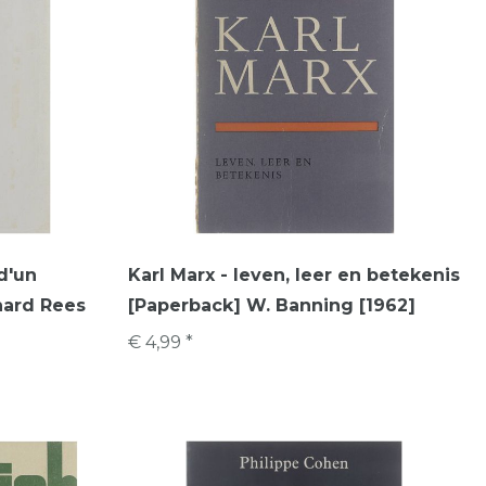
d'un
Karl Marx - leven, leer en betekenis
hard Rees
[Paperback] W. Banning [1962]
€ 4,99 *