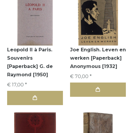
Leopold II à Paris.
Joe English. Leven en
Souvenirs
werken [Paperback]
[Paperback] G. de
Anonymous [1932]
Raymond [1950]
€ 70,00 *
€ 17,00 *