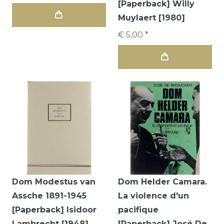
[Paperback] Willy
Muylaert [1980]
€ 5,00 *
Dom Modestus van
Dom Helder Camara.
Assche 1891-1945
La violence d'un
[Paperback] Isidoor
pacifique
Lambrecht [1948]
[Paperback] José De