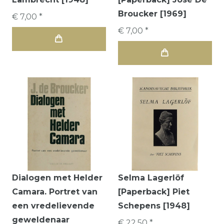
Broucker [1969]
€ 7,00 *
€ 7,00 *
Dialogen met Helder
Selma Lagerlöf
Camara. Portret van
[Paperback] Piet
een vredelievende
Schepens [1948]
geweldenaar
€ 22,50 *