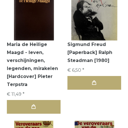
Maria de Heilige
Sigmund Freud
Maagd - leven,
[Paperback] Ralph
verschijningen,
Steadman [1980]
legenden, mirakelen
€ 6,50 *
[Hardcover] Pieter
Terpstra
€ 11,49 *