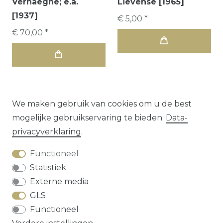
Verhaeghe; e.a.
Lievense [1965]
[1937]
€ 5,00 *
€ 70,00 *
We maken gebruik van cookies om u de best
mogelijke gebruikservaring te bieden.
Data­
2
3
4
privacy­verklaring
.
Functioneel
Statistiek
Externe media
GLS
Herroepings­recht
Data­privacy­verklaring
Functioneel
Algemene voorwaarden
Contact