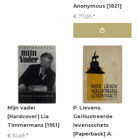
Anonymous [1821]
€ 77,00 *
Mijn vader
P. Lievens.
[Hardcover] Lia
Geïllustreerde
Timmermans [1951]
levensschets
[Paperback] A.
€ 10,49 *