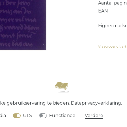
Aantal pagin
EAN
Eignermarke.
Vraag over dit art
recht
Data­privacy­verklaring
Algemene voorwaard
ke gebruikservaring te bieden.
Data­privacy­verklaring
.
* alle prijzen zijn exclusief
verzendkosten
dia
GLS
Functioneel
Verdere