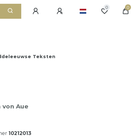
0
0
iddeleeuwse Teksten
 von Aue
mer
10212013