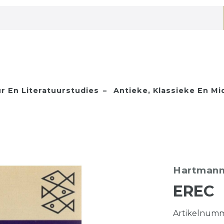
ur En Literatuurstudies
Antieke, Klassieke En M
Hartmann
EREC
Artikelnum