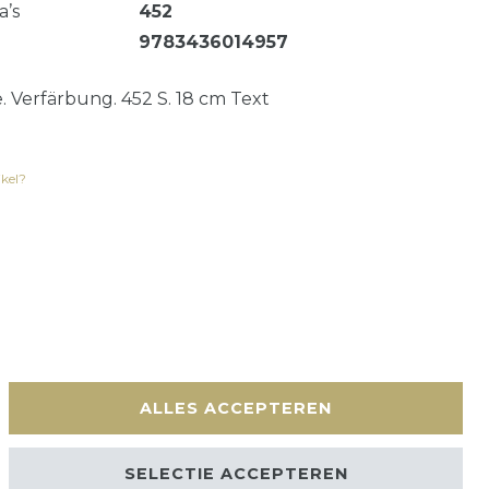
a’s
452
9783436014957
 Verfärbung. 452 S. 18 cm Text
ikel?
en
Contact
ALLES ACCEPTEREN
SELECTIE ACCEPTEREN