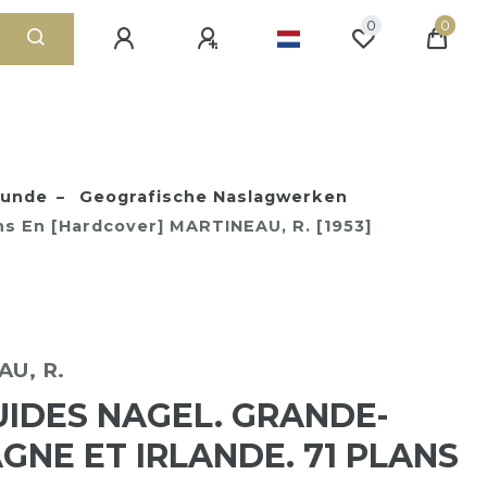
0
0
kunde
Geografische Naslagwerken
ns En [Hardcover] MARTINEAU, R. [1953]
U, R.
UIDES NAGEL. GRANDE-
GNE ET IRLANDE. 71 PLANS