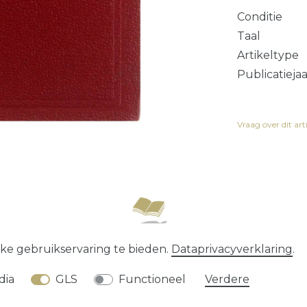
Conditie
Taal
Artikeltype
Publicatieja
Vraag over dit art
recht
Data­privacy­verklaring
Algemene voorwaard
ke gebruikservaring te bieden.
Data­privacy­verklaring
.
* alle prijzen zijn exclusief
verzendkosten
dia
GLS
Functioneel
Verdere