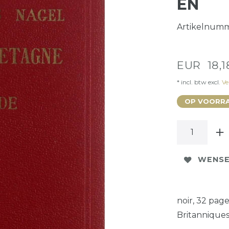
EN
Artikelnum
EUR 18,
* incl. btw excl.
Ve
OP VOORRA
WENSE
noir, 32 pag
Britanniques.