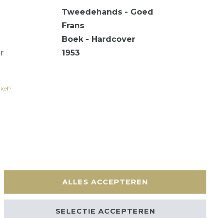
Tweedehands - Goed
Frans
Boek - Hardcover
ar
1953
ikel?
en
Contact
ALLES ACCEPTEREN
SELECTIE ACCEPTEREN