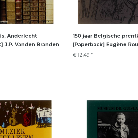
s, Anderlecht
150 jaar Belgische prent
] J.P. Vanden Branden
[Paperback] Eugène Roui
€ 12,49 *