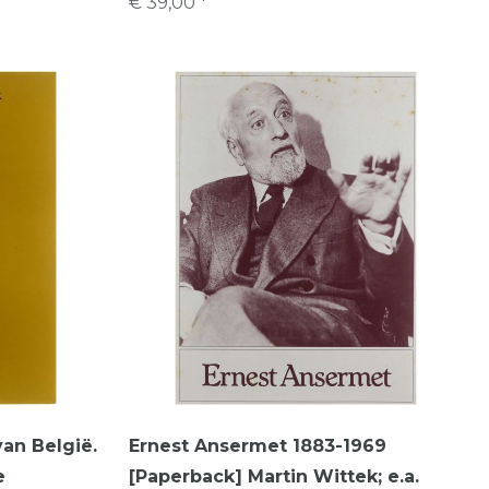
€ 39,00 *
van België.
Ernest Ansermet 1883-1969
e
[Paperback] Martin Wittek; e.a.