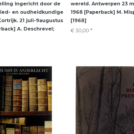
lling ingericht door de
wereld. Antwerpen 23 ma
hied- en oudheidkundige
1968 [Paperback] M. Misp
ortrijk. 21 juli-9augustus
[1968]
rback] A. Deschrevel;
€ 30,00 *