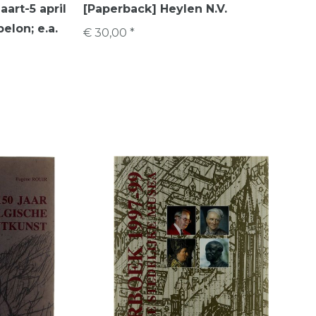
art-5 april
[Paperback] Heylen N.V.
elon; e.a.
€ 30,00 *