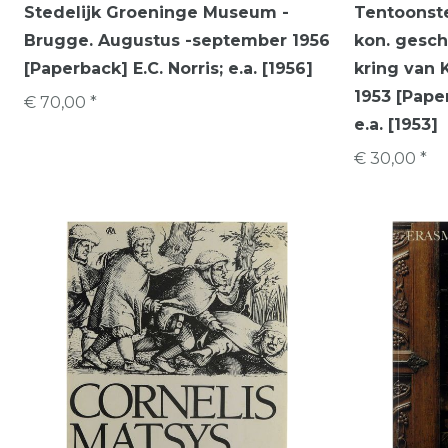
Stedelijk Groeninge Museum -
Tentoonste
Brugge. Augustus -september 1956
kon. gesc
[Paperback] E.C. Norris; e.a. [1956]
kring van K
1953 [Pape
€ 70,00 *
e.a. [1953]
€ 30,00 *