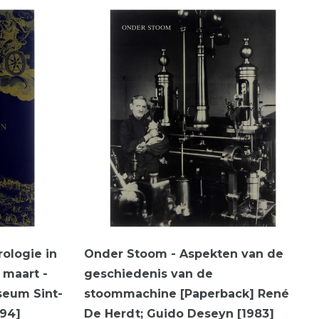
rologie in
Onder Stoom - Aspekten van de
 maart -
geschiedenis van de
seum Sint-
stoommachine [Paperback] René
994]
De Herdt; Guido Deseyn [1983]