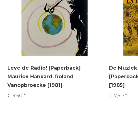
Leve de Radio! [Paperback]
De Muziek 
Maurice Hankard; Roland
[Paperback
Vanopbroecke [1981]
[1985]
€ 9,50 *
€ 7,50 *