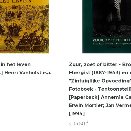
in het leven
Zuur, zoet of bitter - Br
] Henri Vanhulst e.a.
Ebergist (1887-1943) en
"Zintuiglijke Opvoeding"
Fotoboek - Tentoonstell
[Paperback] Annemie Cai
Erwin Mortier; Jan Verm
[1994]
€ 14,50 *