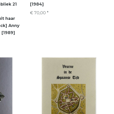
bliek 21
[1984]
€ 70,00 *
it haar
ck] Anny
 [1989]