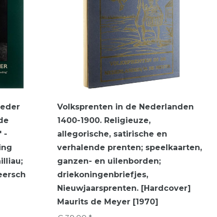
oeder
Volksprenten in de Nederlanden
 de
1400-1900. Religieuze,
 -
allegorische, satirische en
ing
verhalende prenten; speelkaarten,
lliau;
ganzen- en uilenborden;
eersch
driekoningenbriefjes,
Nieuwjaarsprenten. [Hardcover]
Maurits de Meyer [1970]