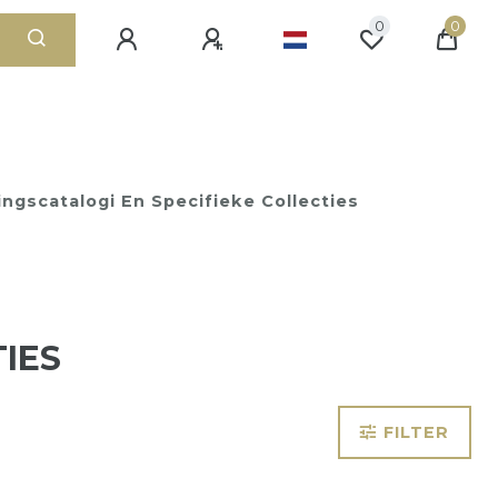
0
0
ingscatalogi En Specifieke Collecties
IES
FILTER