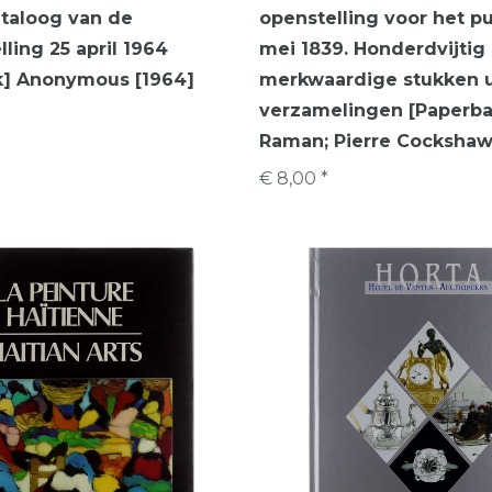
Kataloog van de
openstelling voor het pu
ling 25 april 1964
mei 1839. Honderdvijtig
k] Anonymous [1964]
merkwaardige stukken u
verzamelingen [Paperba
Raman; Pierre Cockshaw
€ 8,00 *