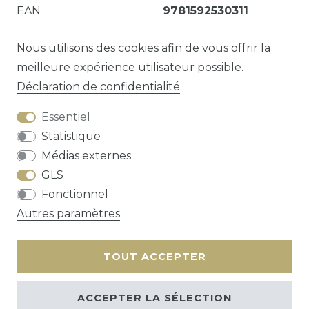
EAN
9781592530311
Online-Ressource Color--Psychological aspects.
Nous utilisons des cookies afin de vous offrir la
meilleure expérience utilisateur possible.
Déclaration de confidentialité
.
Question sur cet article?
Essentiel
Statistique
Médias externes
GLS
Droit de rétractation
Déclaration de
Fonctionnel
confidentialité
Conditions générales
Autres paramètres
Contact
TOUT ACCEPTER
ACCEPTER LA SÉLECTION