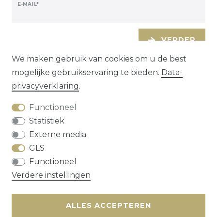
E-MAIL*
VERDER
We maken gebruik van cookies om u de best
mogelijke gebruikservaring te bieden.
Data­
privacy­verklaring
.
Functioneel
Statistiek
Externe media
GLS
Herroepings­recht
Data­privacy­verklaring
Functioneel
Algemene voorwaarden
Contact
Verdere instellingen
* alle prijzen zijn exclusief
verzendkosten
ALLES ACCEPTEREN